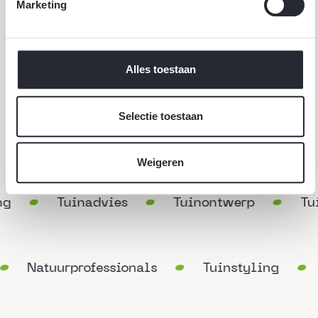
Marketing
Alles toestaan
Selectie toestaan
Onze diensten
Ga naar alle diensten
Weigeren
g
Tuinadvies
Tuinontwerp
Tui
Natuurprofessionals
Tuinstyling