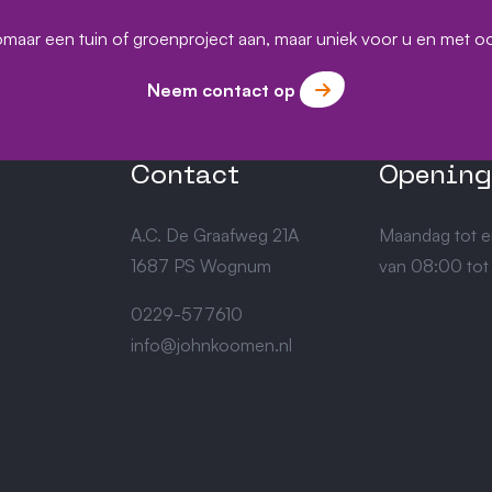
omaar een tuin of groenproject aan, maar uniek voor u en met o
Neem contact op
Contact
Opening
A.C. De Graafweg 21A
Maandag tot e
1687 PS Wognum
van 08:00 tot
0229-577610
info@johnkoomen.nl