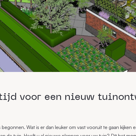
 tijd voor een nieuw tuinon
s begonnen. Wat is er dan leuker om vast vooruit te gaan kijken 
an de tuin. Heeft u al nieuwe plannen voor uw tuin? Dít het mo