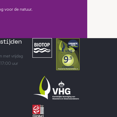
og voor de natuur.
stijden
n met vrijdag
 17:00 uur