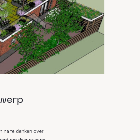
twerp
en na te denken over
ment om daar over na