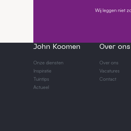
Wij leggen niet z
John Koomen
Over ons
Onze diensten
Over ons
Inspiratie
Vacatures
Tuintips
Contact
Actueel