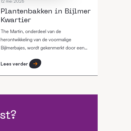
12 mei 2026
Plantenbakken in Bijlmer
Kwartier
The Martin, onderdeel van de
herontwikkeling van de voormalige
Bijlmerbajes, wordt gekenmerkt door een
circulaire aanpak waarbij de omgeving een
Lees verder
"groene long" in de stad moet vormen.
st?