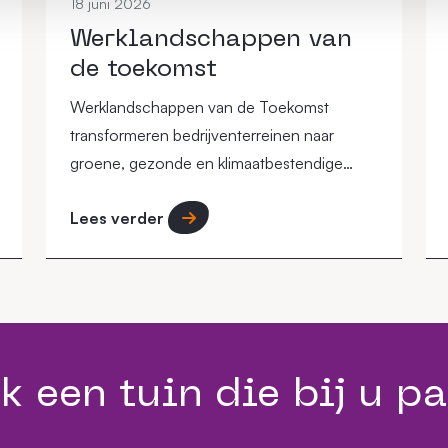
18 juni 2026
Werklandschappen van
de toekomst
Werklandschappen van de Toekomst
transformeren bedrijventerreinen naar
groene, gezonde en klimaatbestendige
werkomgevingen waar mens, natuur en
Lees verder
economie samenkomen.
k een tuin die bij u pa