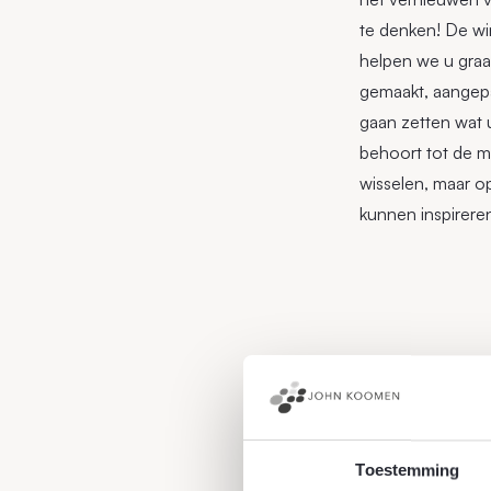
te denken! De win
helpen we u gra
gemaakt, aangepas
gaan zetten wat 
behoort tot de mo
wisselen, maar op
kunnen inspirere
7 januari 2021
Toestemming