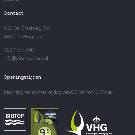
Contact
A.C. De Graafweg 21A
1687 PS Wognum
0229-577610
info@johnkoomen.nl
Openingstijden
Maandag tot en met vrijdag van 08:00 tot 17:00 uur