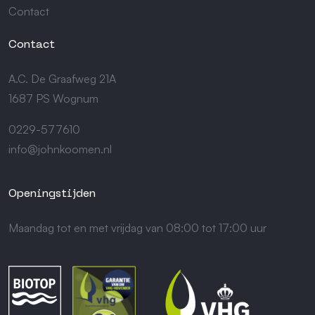
Contact
Contact
A.C. De Graafweg 21A
1687 PS Wognum
0229-577610
info@johnkoomen.nl
Openingstijden
Maandag tot en met vrijdag van 08:00 tot 17:00 uur