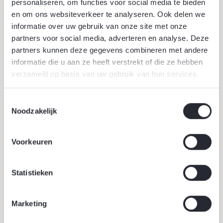
personaliseren, om functies voor social media te bieden
en om ons websiteverkeer te analyseren. Ook delen we
informatie over uw gebruik van onze site met onze
partners voor social media, adverteren en analyse. Deze
partners kunnen deze gegevens combineren met andere
informatie die u aan ze heeft verstrekt of die ze hebben
verzameld op basis van uw gebruik van hun services.
Stadstuin
Toestemmingsselectie
Een stadstuin is relatief klein en grenst in veel gevallen
Noodzakelijk
direct aan de tuin van de buren. Het is fijn om een
ruimte zonder te veel inkijk van de buren te creëren in
Voorkeuren
de tuin, bijvoorbeeld door gebruik van bomen.
Lees verder
Statistieken
Marketing