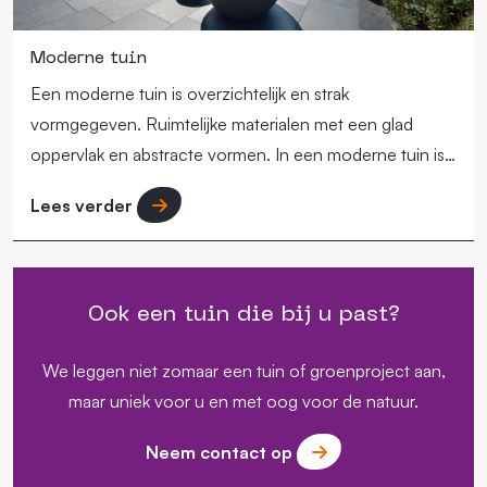
Moderne tuin
Een moderne tuin is overzichtelijk en strak
vormgegeven. Ruimtelijke materialen met een glad
oppervlak en abstracte vormen. In een moderne tuin is
de beplanting minder aanwezig dan in andere tuinstijlen.
Lees verder
Er wordt vaak gekozen voor slechts enkele
plantsoorten.
Ook een tuin die bij u past?
We leggen niet zomaar een tuin of groenproject aan,
maar uniek voor u en met oog voor de natuur.
Neem contact op