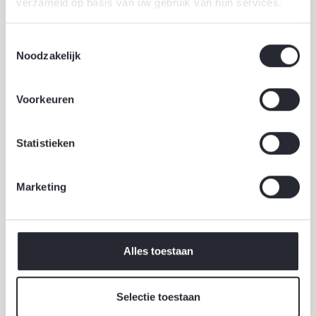
verzameld op basis van uw gebruik van hun services.
Toestemmingsselectie
Noodzakelijk
Voorkeuren
Statistieken
Marketing
18 juni 2026
Werklandschappen van de toekomst
Werklandschappen van de Toekomst transformeren
Alles toestaan
bedrijventerreinen naar groene, gezonde en
klimaatbestendige werkomgevingen waar mens, natuur
Selectie toestaan
en economie samenkomen.