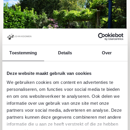
Toestemming
Details
Over
25 juni 2026
Deze website maakt gebruik van cookies
Bomen tegen hittestress
We gebruiken cookies om content en advertenties te
personaliseren, om functies voor social media te bieden
Bomen zijn een natuurlijke oplossing voor hittestress.
en om ons websiteverkeer te analyseren. Ook delen we
Ze bieden schaduw, houden vocht in de lucht en
informatie over uw gebruik van onze site met onze
kunnen de omgevingstemperatuur verlagen, vooral in
partners voor social media, adverteren en analyse. Deze
steden.
partners kunnen deze gegevens combineren met andere
Lees verder
informatie die u aan ze heeft verstrekt of die ze hebben