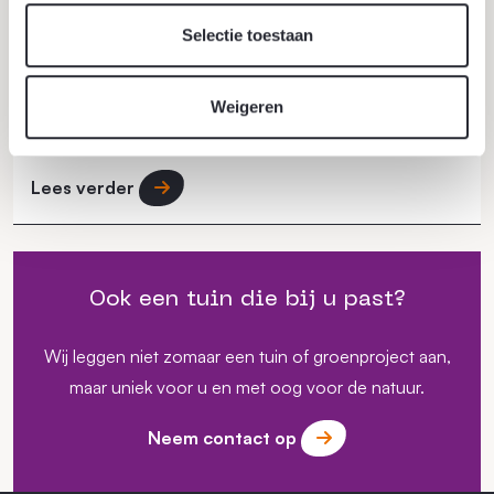
12 mei 2026
Selectie toestaan
Plantenbakken in Bijlmer Kwartier
The Martin, onderdeel van de herontwikkeling van de
voormalige Bijlmerbajes, wordt gekenmerkt door een
Weigeren
circulaire aanpak waarbij de omgeving een "groene
long" in de stad moet vormen.
Lees verder
Ook een tuin die bij u past?
Wij leggen niet zomaar een tuin of groenproject aan,
maar uniek voor u en met oog voor de natuur.
Neem contact op