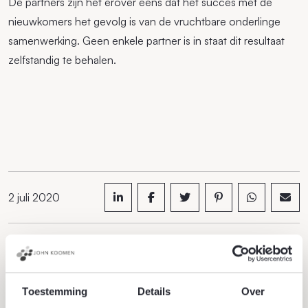
De partners zijn het erover eens dat het succes met de
nieuwkomers het gevolg is van de vruchtbare onderlinge
samenwerking. Geen enkele partner is in staat dit resultaat
zelfstandig te behalen.
2 juli 2020
Toestemming
Details
Over
Meer actueel
Alle actueel