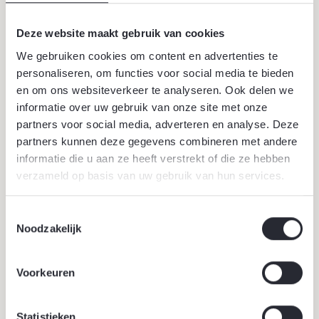
Deze website maakt gebruik van cookies
We gebruiken cookies om content en advertenties te
personaliseren, om functies voor social media te bieden
en om ons websiteverkeer te analyseren. Ook delen we
informatie over uw gebruik van onze site met onze
partners voor social media, adverteren en analyse. Deze
partners kunnen deze gegevens combineren met andere
informatie die u aan ze heeft verstrekt of die ze hebben
verzameld op basis van uw gebruik van hun services.
25 juni 2026
Toestemmingsselectie
Bomen tegen hittestress
Noodzakelijk
Bomen zijn een natuurlijke oplossing voor hittestress.
Ze bieden schaduw, houden vocht in de lucht en
Voorkeuren
kunnen de omgevingstemperatuur verlagen, vooral in
steden.
Statistieken