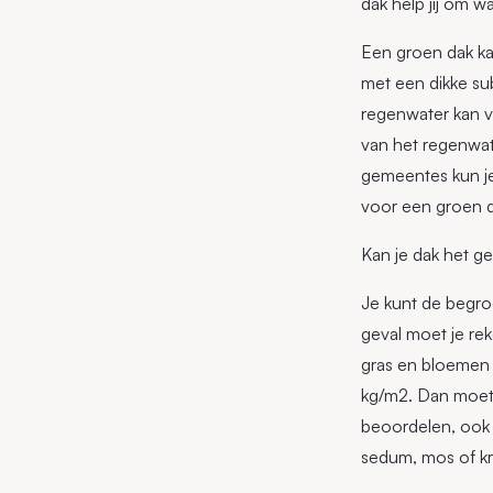
dak help jij om w
Een groen dak k
met een dikke su
regenwater kan v
van het regenwate
gemeentes kun je 
voor een groen 
Kan je dak het g
Je kunt de begroe
geval moet je re
gras en bloemen 
kg/m2. Dan moet j
beoordelen, ook a
sedum, mos of kr