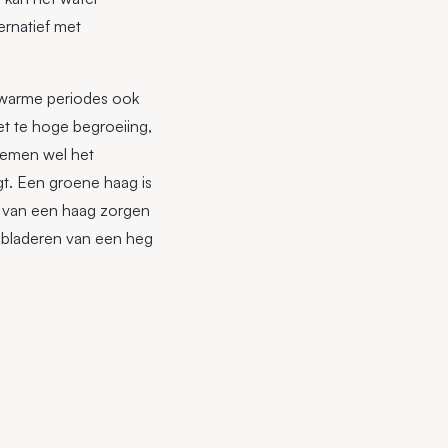
ernatief met
ns warme periodes ook
et te hoge begroeiing,
nemen wel het
t. Een groene haag is
s van een haag zorgen
e bladeren van een heg