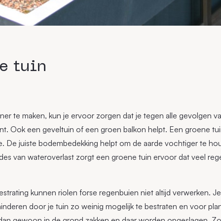
e tuin
ner te maken, kun je ervoor zorgen dat je tegen alle gevolgen v
nt. Ook een geveltuin of een groen balkon helpt. Een groene tui
te. De juiste bodembedekking helpt om de aarde vochtiger te ho
odes van wateroverlast zorgt een groene tuin ervoor dat veel r
strating kunnen riolen forse regenbuien niet altijd verwerken. J
inderen door je tuin zo weinig mogelijk te bestraten en voor pla
dan gewoon in de grond zakken en daar worden opgeslagen. Zo