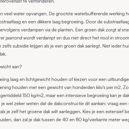
ateroverlast te verminderen.
an veel water opvangen. De grootste waterbufferende werking
bstraatlaag en een dikkere laag begroeiing. Door de substraatl
ervolgens verdampen via de planten. Een groen dak zorgt al sn
r jaarrond wordt verdampt en dus niet direct het riool in stroo
zelfs subsidie krijgen als je een groen dak aanlegt. Niet ieder hui
dak.
ewicht aan?
iing laag en lichtgewicht houden of kiezen voor een uitbundige d
kening houden met een gewicht van honderden kilo’s per m2. Z
gemiddeld 150 kg/m2, maar een intensieve begroeiing kan je da
e wel zeker weten dat de dakconstructie dit aankan: vraag een s
ls je zelf het groene dak wilt aanleggen. Kies je een extensief 
uiden, dan zal je dak tussen de 40 en 80 kg/vierkante meter we