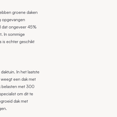
 hebben groene daken
aag opgevangen
el dat ongeveer 45%
mt. In sommige
s is echter geschikt
aktuin. In het laatste
o weegt een dak met
k belasten met 300
pecialist om dit te
begroeid dak met
gen.