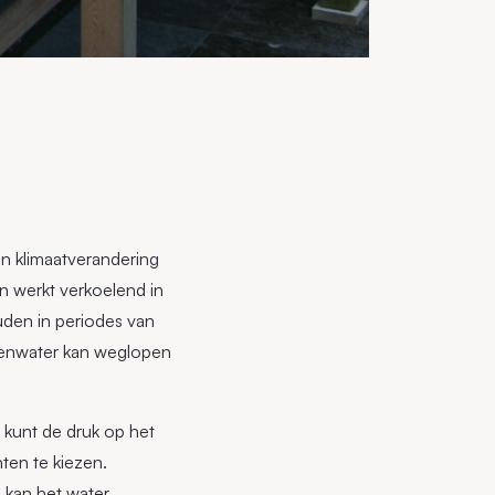
an klimaatverandering
n werkt verkoelend in
uden in periodes van
egenwater kan weglopen
e kunt de druk op het
nten te kiezen.
 kan het water