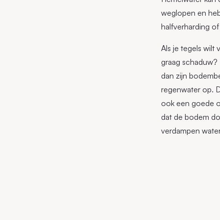
weglopen en heb j
halfverharding o
Als je tegels wil
graag schaduw? Da
dan zijn bodembe
regenwater op. D
ook een goede op
dat de bodem doo
verdampen water, 