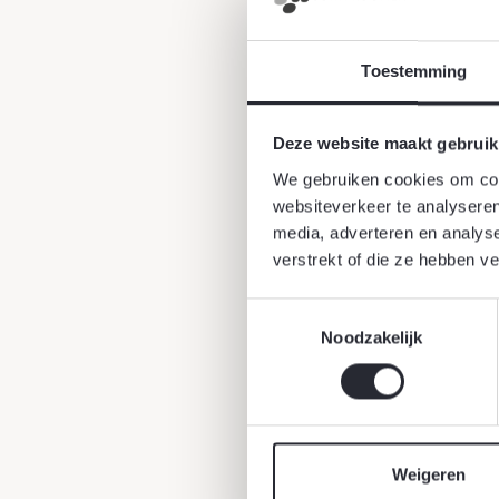
Toestemming
Met bloembollen h
in zelfredzaamhe
Deze website maakt gebruik
bloembollen moe
We gebruiken cookies om cont
voorjaar tot bloe
websiteverkeer te analyseren
moeten worden ge
media, adverteren en analys
planten. Voorjaa
verstrekt of die ze hebben v
kleuren, hoogtes 
planten van bloem
Toestemmingsselectie
Noodzakelijk
leverancier. Wat 
groeit, in welke 
verschillende
soo
Weigeren