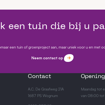
k een tuin die bij u pa
omaar een tuin of groenproject aan, maar uniek voor u en met o
Neem contact op
Contact
Opening
A.C. De Graafweg 21A
Maandag tot e
1687 PS Wognum
van 08:00 tot