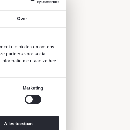
Over
te soorten blinken uit
rjaarsbloeiende
odig hebben om in het
 media te bieden en om ons
 voor de eerste vorst
ze partners voor social
koop, te
nformatie die u aan ze heeft
erscheidenheid aan
oet weten over het
 de bloembollen
Marketing
eit, hoe hoog hij
oen? Kijk dan bij de
Alles toestaan