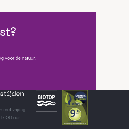
st?
og voor de natuur.
stijden
n met vrijdag
 17:00 uur