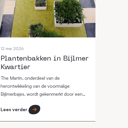
12 mei 2026
Plantenbakken in Bijlmer
Kwartier
The Martin, onderdeel van de
herontwikkeling van de voormalige
Bijlmerbajes, wordt gekenmerkt door een
circulaire aanpak waarbij de omgeving een
Lees verder
"groene long" in de stad moet vormen.