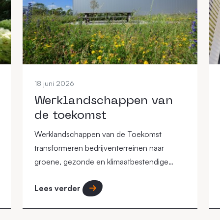
18 juni 2026
Werklandschappen van
de toekomst
Werklandschappen van de Toekomst
transformeren bedrijventerreinen naar
groene, gezonde en klimaatbestendige
werkomgevingen waar mens, natuur en
Lees verder
economie samenkomen.