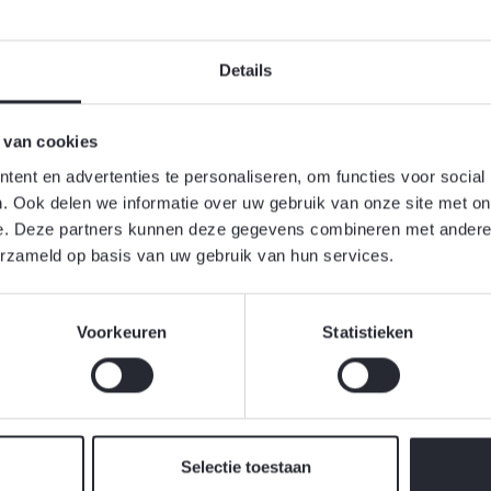
Details
eb je het hele jaar door kleur in je tuin. En wat meer is, de mees
id. Eenmaal geplant, heb je er nog nauwelijks omkijken naar. Voo
 van cookies
ten in de herfst worden geplant omdat ze een koude periode n
ent en advertenties te personaliseren, om functies voor social
i te komen. De enige regel is dat voorjaarsbloeiende bloembollen
. Ook delen we informatie over uw gebruik van onze site met on
plant. Het is het beste de bloembollen zo snel mogelijk na aan
e. Deze partners kunnen deze gegevens combineren met andere i
rsbloeiende bloembollen hebben een grote variëteit een grote v
erzameld op basis van uw gebruik van hun services.
en bloeiperiodes. Laat je fantasie het werk doen. Alles wat je m
bollen staat op de verpakking geschreven of is verkrijgbaar bij
Voorkeuren
Statistieken
je moet weten is; de kleur van de bloem, in welke maand deze blo
maand hij moet worden geplant, en hoe diep. Alvast inspiratie opd
rten bloembollen
.
Selectie toestaan