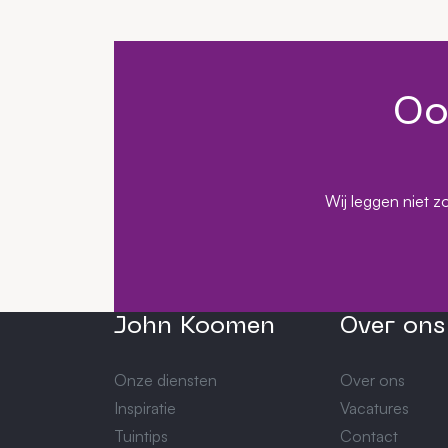
Oo
Wij leggen niet z
John Koomen
Over ons
Onze diensten
Over ons
Inspiratie
Vacatures
Tuintips
Contact