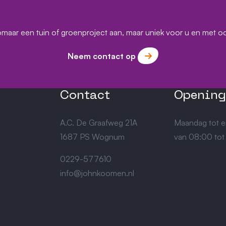
omaar een tuin of groenproject aan, maar uniek voor u en met o
Neem contact op
Contact
Opening
A.C. De Graafweg 21A
Maandag tot e
1687 PS Wognum
van 08:00 tot
0229-577610
info@johnkoomen.nl