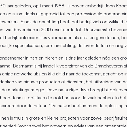
30 jaar geleden, op 1 maart 1988, is hoveniersbedrijf John Koo
n en is inmiddels uitgegroeid tot een professionele ondernem
ewerkers. Sinds de oprichting heeft het bedrijf zich ontwikkeld
roen, wat bovendien in 2010 resulteerde tot ‘Duurzaamste hovenie
het bedrijf ook expertises voorhanden als dak- en geveltuinen, 
urlijke speelplaatsen, terreininrichting, de levende tuin en nog 
ndernemer in hart en nieren en is drie jaar geleden nóg een groe
. Daarnaast is hij landelijk voorzitter van de Branchevereni
 enige netwerkclubs en kijkt altijd naar de toekomst, gericht op in
denken van nieuwe producten of diensten, het uitbreiden van de
 de marketingstrategie. Deze natuurlijke drive brengt hij ook ov
hecht team is ontstaan die ook hart voor de zaak hebben. In het 
spireerd door de natuur: “De natuur heeft immers de oplossing a
n is thuis in grote en kleine projecten voor zowel bedrijfstuinen
 gebied. Voor zowel het ontwerp en advies van een groenprojec