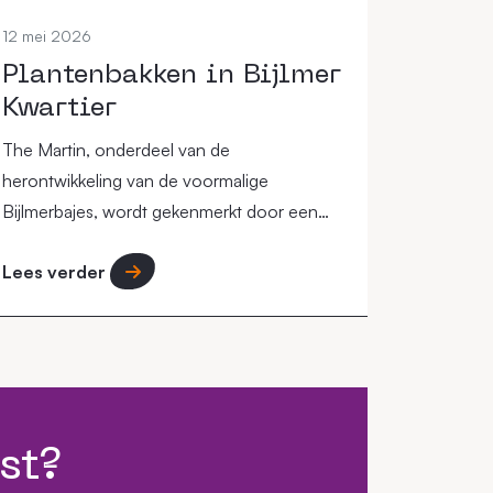
12 mei 2026
Plantenbakken in Bijlmer
Kwartier
The Martin, onderdeel van de
herontwikkeling van de voormalige
Bijlmerbajes, wordt gekenmerkt door een
circulaire aanpak waarbij de omgeving een
Lees verder
"groene long" in de stad moet vormen.
st?