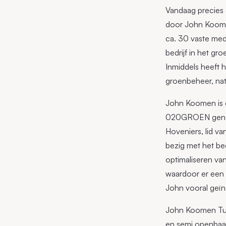
Vandaag precies 
door John Koome
ca. 30 vaste med
bedrijf in het g
Inmiddels heeft 
groenbeheer, natu
John Koomen is o
020GROEN genaamd
Hoveniers, lid van
bezig met het be
optimaliseren van
waardoor er een 
John vooral geïn
John Koomen Tuine
en semi openbaar