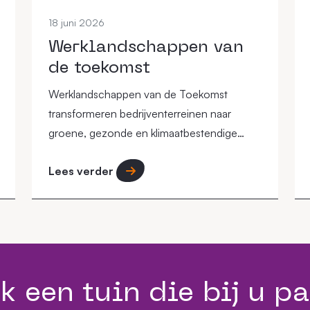
18 juni 2026
Werklandschappen van
de toekomst
Werklandschappen van de Toekomst
transformeren bedrijventerreinen naar
groene, gezonde en klimaatbestendige
werkomgevingen waar mens, natuur en
Lees verder
economie samenkomen.
k een tuin die bij u pa