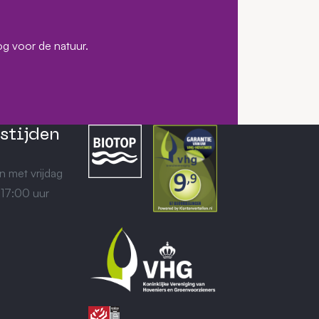
og voor de natuur.
stijden
n met vrijdag
 17:00 uur