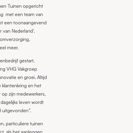
men Tuinen opgericht
ing met een team van
 tot een toonaangevend
r van Nederland’.
boomverzorging,
veel meer.
nbedrijf gestart,
ging VHG Vakgroep
novatie en groei. Altijd
 klantenkring en het
er op zijn medewerkers,
dagelijks leven wordt
l uitgevonden”.
, particuliere tuinen
t, als het aanleggen