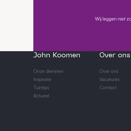
Wij leggen niet z
John Koomen
Over ons
Onze diensten
Over ons
Inspiratie
Vacatures
Tuintips
Contact
Actueel