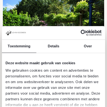
Toestemming
Details
Over
Deze website maakt gebruik van cookies
25 juni 2026
We gebruiken cookies om content en advertenties te
Bomen tegen hittestress
personaliseren, om functies voor social media te bieden
Bomen zijn een natuurlijke oplossing voor hittestress.
en om ons websiteverkeer te analyseren. Ook delen we
Ze bieden schaduw, houden vocht in de lucht en
informatie over uw gebruik van onze site met onze
kunnen de omgevingstemperatuur verlagen, vooral in
partners voor social media, adverteren en analyse. Deze
steden.
partners kunnen deze gegevens combineren met andere
Lees verder
informatie die u aan ze heeft verstrekt of die ze hebben