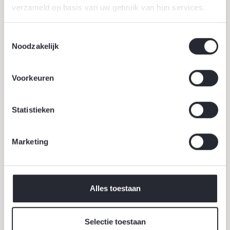
verzameld op basis van uw gebruik van hun services.
Toestemmingsselectie
Noodzakelijk
Voorkeuren
Statistieken
Marketing
18 juni 2026
Werklandschappen van de toekomst
Alles toestaan
Werklandschappen van de Toekomst transformeren
bedrijventerreinen naar groene, gezonde en
klimaatbestendige werkomgevingen waar mens, natuur
Selectie toestaan