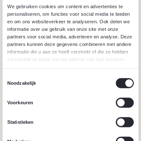
We gebruiken cookies om content en advertenties te
personaliseren, om functies voor social media te bieden
en om ons websiteverkeer te analyseren. Ook delen we
informatie over uw gebruik van onze site met onze
partners voor social media, adverteren en analyse. Deze
partners kunnen deze gegevens combineren met andere
informatie die u aan ze heeft verstrekt of die ze hebben
verzameld op basis van uw gebruik van hun services.
18 juni 2026
Toestemmingsselectie
Werklandschappen van de toekomst
Noodzakelijk
Werklandschappen van de Toekomst transformeren
bedrijventerreinen naar groene, gezonde en
Voorkeuren
klimaatbestendige werkomgevingen waar mens, natuur
en economie samenkomen.
Lees verder
Statistieken