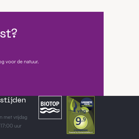
st?
og voor de natuur.
stijden
n met vrijdag
 17:00 uur