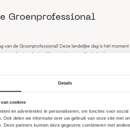
e Groenprofessional
g van de Groenprofessional! Deze landelijke dag is hét moment om
roenprofessionals dagelijks verrichten om Nederland groener, g
volle initiatief, ooit gestart door Vebego Groen, is inmiddels ui
rende dag waarop we alle groenprofessionals in het zonnetje zet
en van alle groenprofessionals, vragen we ook aandacht voor he
Details
g en de cruciale rol die onze mensen hierin spelen.
 van cookies
land: wij maken het!​.
ent en advertenties te personaliseren, om functies voor social
. Ook delen we informatie over uw gebruik van onze site met on
e. Deze partners kunnen deze gegevens combineren met andere i