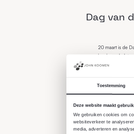
Dag van d
20 maart is de Da
harde werk dat g
maken. Dit waarde
jaarlijks terugke
Naast het bedank
Toestemming
onze leefomgevin
Deze website maakt gebruik
Een groener Neder
We gebruiken cookies om cont
websiteverkeer te analyseren
media, adverteren en analys