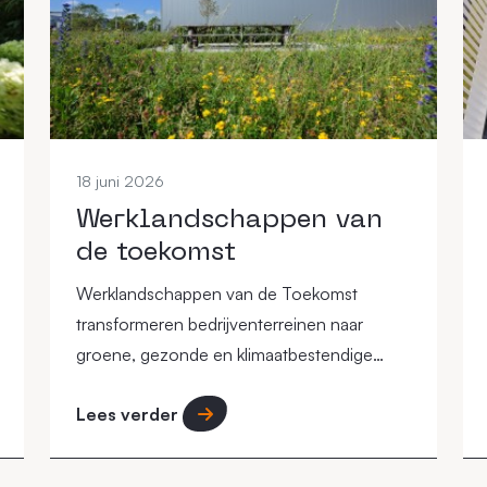
18 juni 2026
Werklandschappen van
de toekomst
Werklandschappen van de Toekomst
transformeren bedrijventerreinen naar
groene, gezonde en klimaatbestendige
werkomgevingen waar mens, natuur en
Lees verder
economie samenkomen.