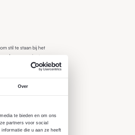
 stil te staan bij het
ezonder en mooier te
tgegroeid tot een
ten.
t belang van groen in
Over
 media te bieden en om ons
ze partners voor social
nformatie die u aan ze heeft