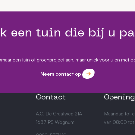
k een tuin die bij u pa
maar een tuin of groenproject aan, maar uniek voor u en met o
Neem contact op
Contact
Opening
A.C. De Graafweg 21A
Maandag tot e
1687 PS Wognum
van 08:00 tot