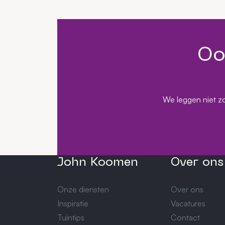
Oo
We leggen niet zo
John Koomen
Over ons
Onze diensten
Over ons
Inspiratie
Vacatures
Tuintips
Contact