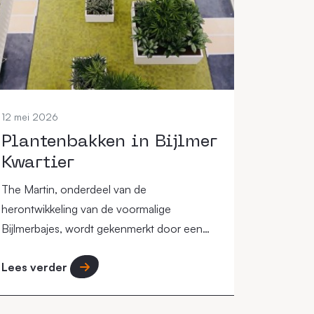
12 mei 2026
Plantenbakken in Bijlmer
Kwartier
The Martin, onderdeel van de
herontwikkeling van de voormalige
Bijlmerbajes, wordt gekenmerkt door een
circulaire aanpak waarbij de omgeving een
Lees verder
"groene long" in de stad moet vormen.