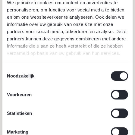
We gebruiken cookies om content en advertenties te
personaliseren, om functies voor social media te bieden
en om ons websiteverkeer te analyseren. Ook delen we
informatie over uw gebruik van onze site met onze
partners voor social media, adverteren en analyse. Deze
partners kunnen deze gegevens combineren met andere
25 juni 2026
informatie die u aan ze heeft verstrekt of die ze hebben
Bomen tegen hittestress
verzameld op basis van uw gebruik van hun services.
Bomen zijn een natuurlijke oplossing voor hittestress.
Toestemmingsselectie
Ze bieden schaduw, houden vocht in de lucht en
Noodzakelijk
kunnen de omgevingstemperatuur verlagen, vooral in
steden.
Lees verder
Voorkeuren
Statistieken
Marketing