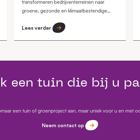
transformeren bedrijventerreinen naar
groene, gezonde en klimaatbestendige
werkomgevingen waar mens, natuur en
Lees verder
economie samenkomen.
k een tuin die bij u pa
omaar een tuin of groenproject aan, maar uniek voor u en met o
Neem contact op