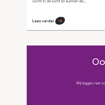
vocht in de lucht en kunnen de
omgevingstemperatuur verlagen, vooral in
steden.
Lees verder
Oo
Wij leggen niet z