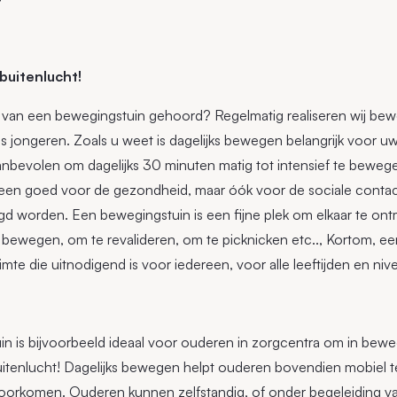
buitenlucht!
 van een bewegingstuin gehoord? Regelmatig realiseren wij be
s jongeren. Zoals u weet is dagelijks bewegen belangrijk voor 
nbevolen om dagelijks 30 minuten matig tot intensief te beweg
lleen goed voor de gezondheid, maar óók voor de sociale contac
d worden. Een bewegingstuin is een fijne plek om elkaar te on
 bewegen, om te revalideren, om te picknicken etc.., Kortom, ee
imte die uitnodigend is voor iedereen, voor alle leeftijden en niv
n is bijvoorbeeld ideaal voor ouderen in zorgcentra om in bewe
itenlucht! Dagelijks bewegen helpt ouderen bovendien mobiel te 
oorkomen. Ouderen kunnen zelfstandig, of onder begeleiding va