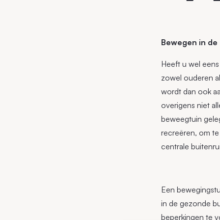
Bewegen in de 
Heeft u wel eens
zowel ouderen al
wordt dan ook aa
overigens niet a
beweegtuin geleg
recreëren, om te
centrale buitenru
Een bewegingstui
in de gezonde bu
beperkingen te v