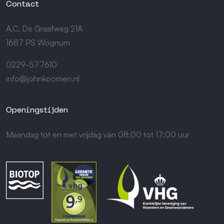
Contact
A.C. De Graafweg 21A
1687 PS Wognum
0229-577610
info@johnkoomen.nl
Openingstijden
Maandag tot en met vrijdag van 08:00 tot 17:00 uur