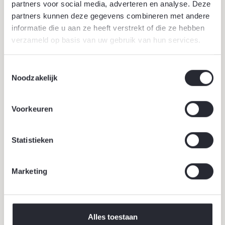
partners voor social media, adverteren en analyse. Deze
Kenmerkend voor een klassieke tuin zijn duidelijke lijnen,
partners kunnen deze gegevens combineren met andere
symmetrie en strakke vormen. Kijk bijvoorbeeld naar
informatie die u aan ze heeft verstrekt of die ze hebben
verzameld op basis van uw gebruik van hun services.
paleistuinen, daar verschilt deze tuin niet veel van, toch?
Toestemmingsselectie
Noodzakelijk
Bekijk project
Voorkeuren
Statistieken
Marketing
Alles toestaan