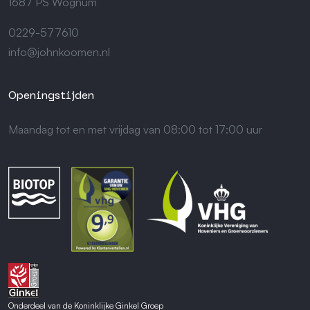
1687 PS Wognum
0229-577610
info@johnkoomen.nl
Openingstijden
Maandag tot en met vrijdag van 08:00 tot 17:00 uur
Onderdeel van de Koninklijke Ginkel Groep