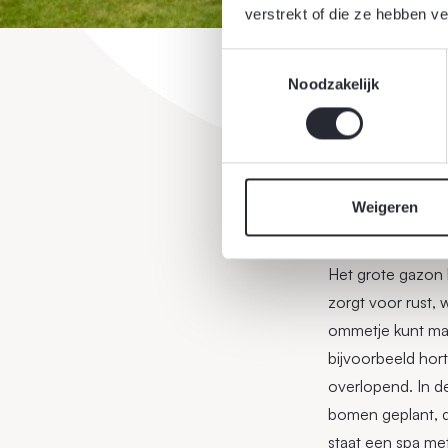
verstrekt of die ze hebben v
Toestemmingsselectie
Noodzakelijk
Resultaat
Weigeren
Het grote gazon l
zorgt voor rust, 
ommetje kunt mak
bijvoorbeeld hort
overlopend. In d
bomen geplant, d
staat een spa met