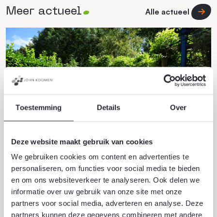
Meer actueel
Alle actueel
Toestemming
Details
Over
Deze website maakt gebruik van cookies
We gebruiken cookies om content en advertenties te
25 juni 2026
personaliseren, om functies voor social media te bieden
Bomen tegen hittestress
en om ons websiteverkeer te analyseren. Ook delen we
Bomen zijn een natuurlijke oplossing voor hittestress.
informatie over uw gebruik van onze site met onze
Ze bieden schaduw, houden vocht in de lucht en
partners voor social media, adverteren en analyse. Deze
partners kunnen deze gegevens combineren met andere
kunnen de omgevingstemperatuur verlagen, vooral in