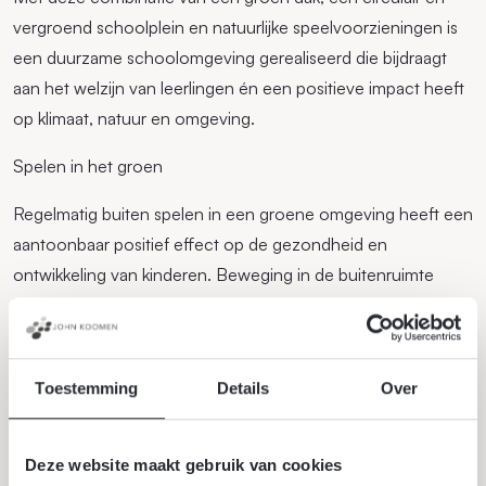
vergroend schoolplein en natuurlijke speelvoorzieningen is
een duurzame schoolomgeving gerealiseerd die bijdraagt
aan het welzijn van leerlingen én een positieve impact heeft
op klimaat, natuur en omgeving.
Spelen in het groen
Regelmatig buiten spelen in een groene omgeving heeft een
aantoonbaar positief effect op de gezondheid en
ontwikkeling van kinderen. Beweging in de buitenruimte
helpt bij het voorkomen van overgewicht en stimuleert een
actieve leefstijl. Daarnaast draagt spelen in het groen bij aan
betere concentratie, minder prikkels en meer rust, wat een
Toestemming
Details
Over
positief effect heeft op het leervermogen in de klas. Door
het schoolplein in te richten als groene speel- en
leeromgeving wordt buitenspelen een vanzelfsprekend
Deze website maakt gebruik van cookies